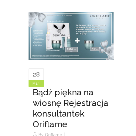
28
Mar
Bądź piękna na
wiosnę Rejestracja
konsultantek
Oriflame
By
Oriflame