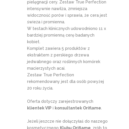
pielęgnacji cery. Zestaw True Perfection
intensywnie nawilża, zmniejsza
widoczność porów i sprawia, że cera jest
świeża i promienna.
W testach klinicznych udowodniono 11 x
bardziej promienną cerę badanych
kobiet.
Komplet zawiera 5 produktów z
ekstraktem z perskiego drzewa
jedwabnego oraz roślinnych komórek
macierzystych acai.
Zestaw True Perfection
rekomendowany jest dla osób powyżej
20 roku życia.
Oferta dotyczy zarejestrowanych
klientek VIP
i
konsultantek Oriflame
.
Jeżeli jeszcze nie dołączyłaś do naszego
kosmetycznego
Klubu Oriflame
, zrób to