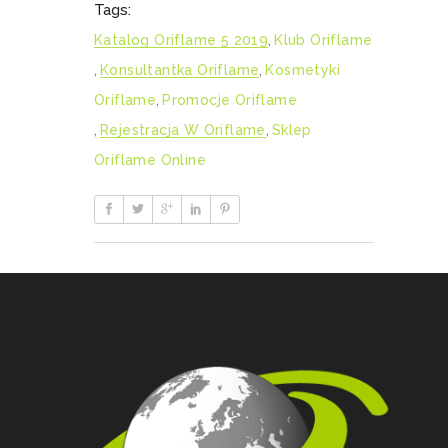
Tags:
Katalog Oriflame 5 2019
,
Klub Oriflame
,
Konsultantka Oriflame
,
Kosmetyki
Oriflame
,
Promocje Oriflame
,
Rejestracja W Oriflame
,
Sklep
Oriflame Online