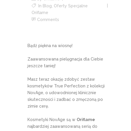
In
Blog
,
Oferty Specjalne
Oriflame
Comments
Bądź piękna na wiosnę!
Zaawansowana pielęgnacja dla Ciebie
jeszcze taniej!
Masz teraz okazję zdobyć zestaw
kosmetyków True Perfection z kolekcji
NovAge, o udowodnionej klinicznie
skuteczności i zadbać o zmęczoną po
zimie cerę.
Kosmetyki NovAge są w
Oriflame
najbardziej zaawansowaną serią do