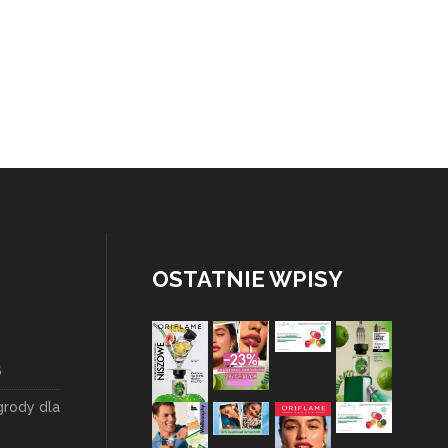
OSTATNIE WPISY
6
grody dla