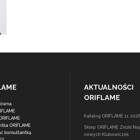
LAME
AKTUALNOŚCI
ORIFLAME
łówna
RIFLAME
Katalog ORIFLAME 11 202
 ORIFLAME
ntka ORIFLAME
Sklep ORIFLAME Zniżki Na
ać konsultantką
nowych Klubowiczek
E?