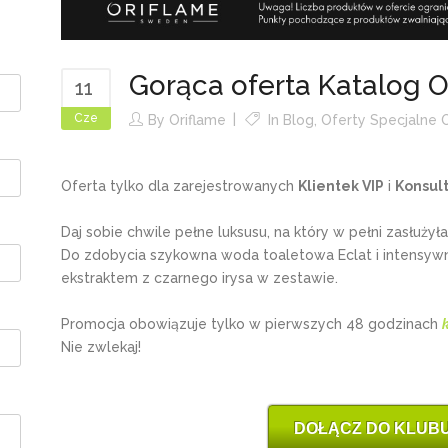
Gorąca oferta Katalog O
11
Cze
By
Oriflame
In
Blog
,
Oferty Specjalne 
Oferta tylko dla zarejestrowanych
Klientek VIP
i
Konsul
Daj sobie chwile pełne luksusu, na który w pełni zasłużyła
Do zdobycia szykowna woda toaletowa Eclat i intensywn
ekstraktem z czarnego irysa w zestawie.
Promocja obowiązuje tylko w pierwszych 48 godzinach
Nie zwlekaj!
DOŁĄCZ DO KLUBU