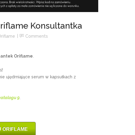
riflame Konsultantka
Oriflame
Comments
tantek Oriflame
.
ś!
ie ujędrniające serum w kapsułkach z
katalogu 9
.
 ORIFLAME