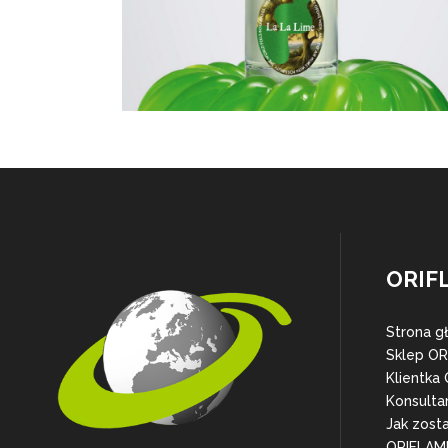
ORIF
Strona g
Sklep O
Klientka
Konsulta
Jak zost
ORIFLAM