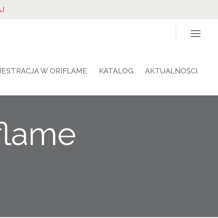
J
JESTRACJA W ORIFLAME
KATALOG
AKTUALNOŚCI
iflame