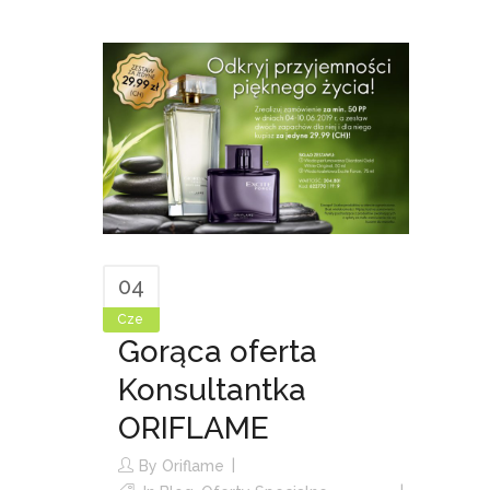
04
Cze
Gorąca oferta
Konsultantka
ORIFLAME
By
Oriflame