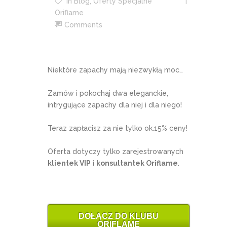
In
Blog
,
Oferty Specjalne
Oriflame
Comments
Niektóre zapachy mają niezwykłą moc…
Zamów i pokochaj dwa eleganckie,
intrygujące zapachy dla niej i dla niego!
Teraz zapłacisz za nie tylko ok.15% ceny!
Oferta dotyczy tylko zarejestrowanych
klientek VIP
i
konsultantek Oriflame
.
DOŁĄCZ DO KLUBU
ORIFLAME