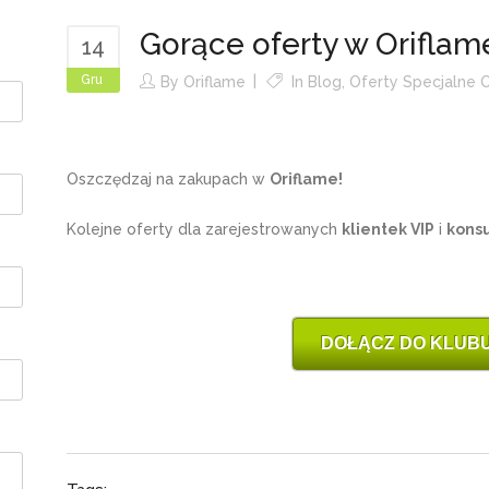
Gorące oferty w Oriflam
14
Gru
By
Oriflame
In
Blog
,
Oferty Specjalne O
Oszczędzaj na zakupach w
Oriflame!
Kolejne oferty dla zarejestrowanych
klientek VIP
i
konsu
DOŁĄCZ DO KLUBU