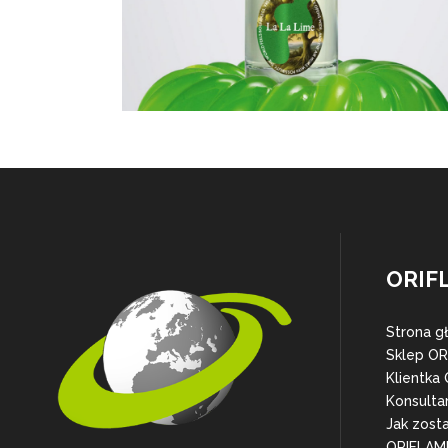
ORIF
Strona g
Sklep O
Klientka
Konsulta
Jak zost
ORIFLAM