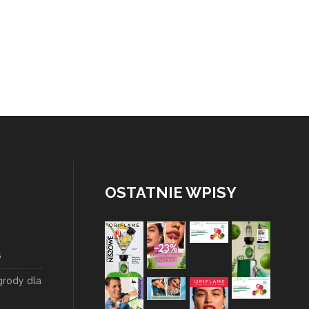
OSTATNIE WPISY
6
grody dla