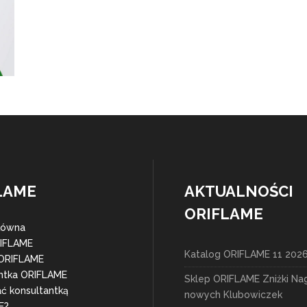
LAME
AKTUALNOŚCI
ORIFLAME
łówna
RIFLAME
Katalog ORIFLAME 11 202
 ORIFLAME
ntka ORIFLAME
Sklep ORIFLAME Zniżki Na
ać konsultantką
nowych Klubowiczek
E?