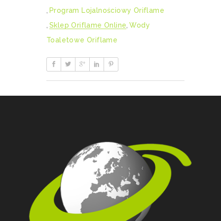
,
Program Lojalnościowy Oriflame
,
Sklep Oriflame Online
,
Wody
Toaletowe Oriflame