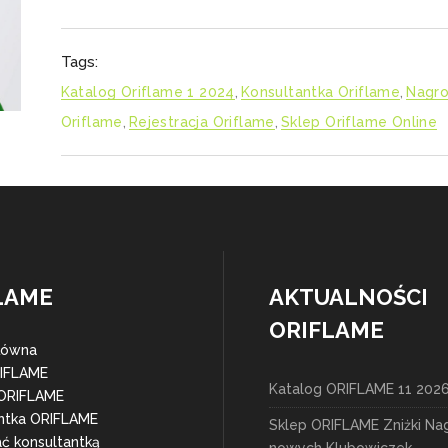
Tags:
Katalog Oriflame 1 2024
,
Konsultantka Oriflame
,
Nagro
Oriflame
,
Rejestracja Oriflame
,
Sklep Oriflame Online
LAME
AKTUALNOŚCI
ORIFLAME
łówna
RIFLAME
Katalog ORIFLAME 11 202
 ORIFLAME
ntka ORIFLAME
Sklep ORIFLAME Zniżki Na
ać konsultantką
nowych Klubowiczek