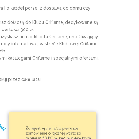
 i o każdej porze, z dostawą do domu czy
eraz dołączą do Klubu Oriflame, dedykowane są
 wartości 300 zł.
 uzyskasz numer klienta Oriflame, umożliwiający
rony internetowej w strefie Klubowej Oriflame
ób.
mi katalogami Oriflame i specjalnymi ofertami,
skuj przez całe lata!