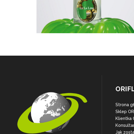
ORIF
Strona g
Sklep O
Klientka
Konsulta
Jak zost