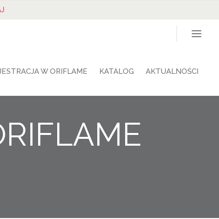
J
JESTRACJA W ORIFLAME
KATALOG
AKTUALNOŚCI
 ORIFLAME