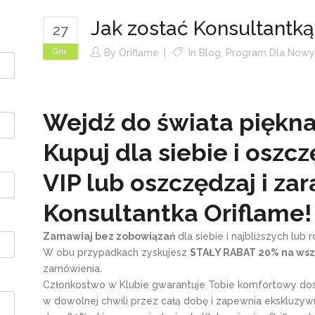
Jak zostać Konsultantk
27
Gru
By
Oriflame
In
Blog
,
Program Dla Nowy
Wejdź do świata piękna
Kupuj dla siebie i oszcz
VIP lub oszczędzaj i zar
Konsultantka Oriflame!
Zamawiaj bez zobowiązań
dla siebie i najbliższych lub
W obu przypadkach zyskujesz
STAŁY RABAT 20% na wsz
zamówienia.
Członkostwo w Klubie gwarantuje Tobie komfortowy dos
w dowolnej chwili przez całą dobę i zapewnia ekskluzy