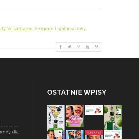
dy W Oriflame
,
Program Lojalnościowy
OSTATNIE WPISY
6
grody dla