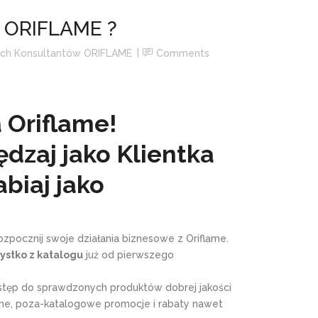
ą ORIFLAME ?
ch Konsultantów ORIFLAME
Comments
 Oriflame!
ędzaj jako Klientka
abiaj jako
 rozpocznij swoje działania biznesowe z Oriflame.
ystko z katalogu
już od pierwszego
tęp do sprawdzonych produktów dobrej jakości
wne, poza-katalogowe promocje i rabaty nawet