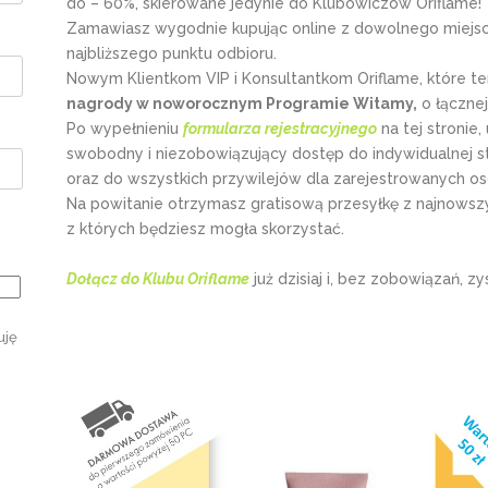
do – 60%, skierowane jedynie do Klubowiczów Oriflame!
Zamawiasz wygodnie kupując online z dowolnego miejsca
najbliższego punktu odbioru.
Nowym Klientkom VIP i Konsultantkom Oriflame, które t
nagrody w noworocznym Programie Witamy,
o łącznej
Po wypełnieniu
formularza rejestracyjnego
na tej stronie,
swobodny i niezobowiązujący dostęp do indywidualnej st
oraz do wszystkich przywilejów dla zarejestrowanych os
Na powitanie otrzymasz gratisową przesyłkę z najnowszy
z których będziesz mogła skorzystać.
Dołącz do Klubu Oriflame
już dzisiaj i, bez zobowiązań, zy
uję