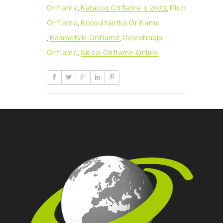
Oriflame
,
Katalog Oriflame 1 2023
,
Klub
Oriflame
,
Konsultantka Oriflame
,
Kosmetyki Oriflame
,
Rejestracja
Oriflame
,
Sklep Oriflame Online