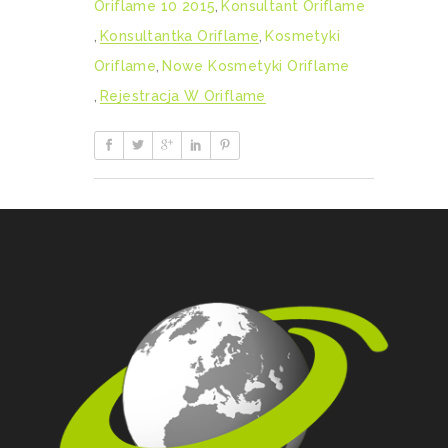
Oriflame 10 2015
,
Konsultant Oriflame
,
Konsultantka Oriflame
,
Kosmetyki
Oriflame
,
Nowe Kosmetyki Oriflame
,
Rejestracja W Oriflame