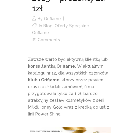
1zł
By
Oriflame
In
Blog
,
Oferty Specjalne
Oriflame
Comments
Zawsze warto być aktywną klientką lub
konsultantką Oriflame
. W aktualnym
katalogu nr 12, dla wszystkich członków
Klubu Oriflame
, którzy przez pewien
czas nie składali zamówień, firma
przygotowała tylko za 1 zł, bardzo
atrakcyjny zestaw kosmetyków z serii
Milk&Honey Gold wraz z kredką do ust z
linii Power Shine.