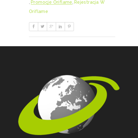
,
Promocje Oriflame
,
Rejestracja W
Oriflame