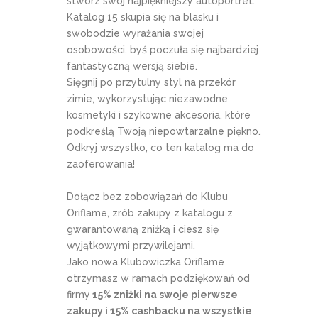
stwórz swój najpiękniejszy autoportret.
Katalog 15 skupia się na blasku i
swobodzie wyrażania swojej
osobowości, byś poczuła się najbardziej
fantastyczną wersją siebie.
Sięgnij po przytulny styl na przekór
zimie, wykorzystując niezawodne
kosmetyki i szykowne akcesoria, które
podkreślą Twoją niepowtarzalne piękno.
Odkryj wszystko, co ten katalog ma do
zaoferowania!
Dołącz bez zobowiązań do Klubu
Oriflame, zrób zakupy z katalogu z
gwarantowaną zniżką i ciesz się
wyjątkowymi przywilejami.
Jako nowa Klubowiczka Oriflame
otrzymasz w ramach podziękowań od
firmy
15% zniżki na swoje pierwsze
zakupy i 15% cashbacku na wszystkie