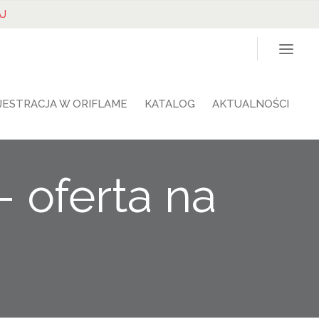
J
JESTRACJA W ORIFLAME
KATALOG
AKTUALNOŚCI
– oferta na