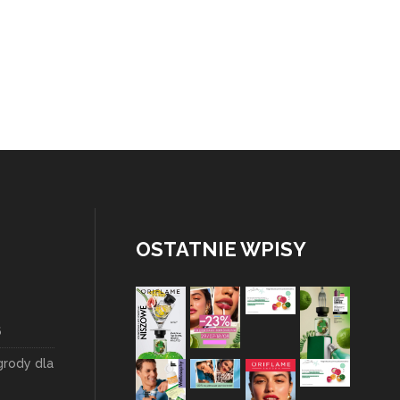
OSTATNIE WPISY
6
grody dla