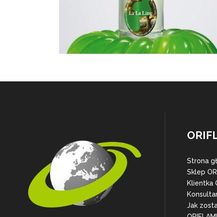
ORIF
Strona g
Sklep O
Klientka
Konsulta
Jak zost
ORIFLAM