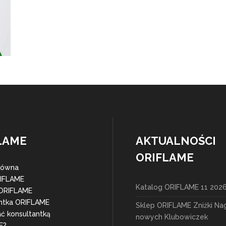
LAME
AKTUALNOŚCI
ORIFLAME
łówna
RIFLAME
Katalog ORIFLAME 11 202
 ORIFLAME
ntka ORIFLAME
Sklep ORIFLAME Zniżki Na
ać konsultantką
nowych Klubowiczek
E?