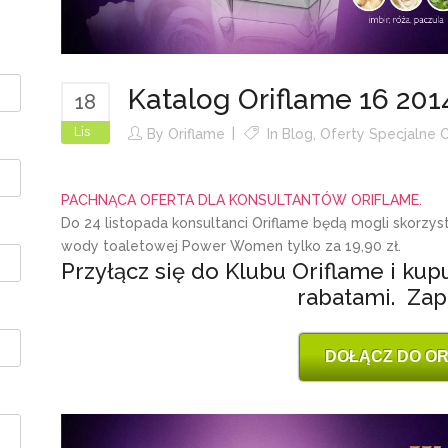
Katalog Oriflame 16 2014 
18
Lis
By
Oriflame
In
Blog
,
Oferty Specjalne O
PACHNĄCA OFERTA DLA KONSULTANTÓW ORIFLAME.
Do 24 listopada konsultanci Oriflame będą mogli skorzys
wody toaletowej Power Women tylko za 19,90 zł.
Przyłącz się do Klubu Oriflame i ku
rabatami. Zap
DOŁĄCZ DO OR