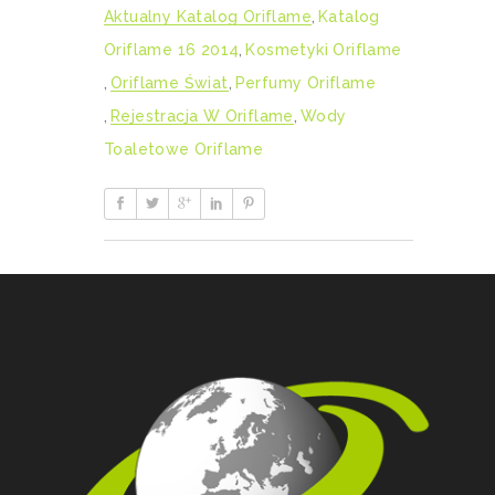
Aktualny Katalog Oriflame
,
Katalog
Oriflame 16 2014
,
Kosmetyki Oriflame
,
Oriflame Świat
,
Perfumy Oriflame
,
Rejestracja W Oriflame
,
Wody
Toaletowe Oriflame