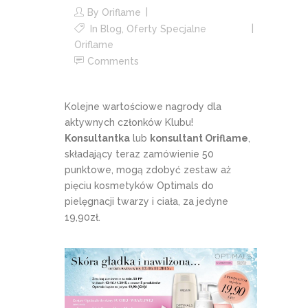
By
Oriflame
In
Blog
,
Oferty Specjalne
Oriflame
Comments
Kolejne wartościowe nagrody dla
aktywnych członków Klubu!
Konsultantka
lub
konsultant Oriflame
,
składający teraz zamówienie 50
punktowe, mogą zdobyć zestaw aż
pięciu kosmetyków Optimals do
pielęgnacji twarzy i ciała, za jedyne
19,90zł.