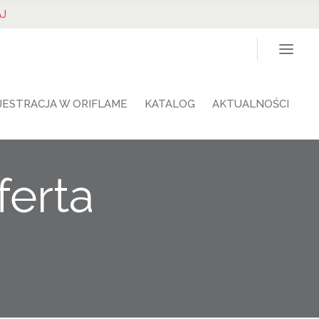
J
JESTRACJA W ORIFLAME
KATALOG
AKTUALNOŚCI
ferta