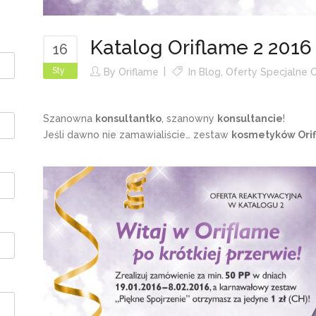
Katalog Oriflame 2 2016
16
Sty
By
Oriflame
In
Blog
,
Oferty Specjalne O
Szanowna
konsultantko
, szanowny
konsultancie
!
Jeśli dawno nie zamawialiście… zestaw
kosmetyków Ori