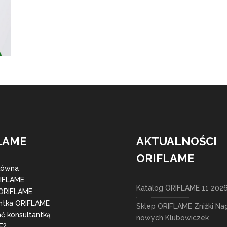
LAME
AKTUALNOŚCI
ORIFLAME
łówna
RIFLAME
Katalog ORIFLAME 11 202
 ORIFLAME
ntka ORIFLAME
Sklep ORIFLAME Zniżki Na
ać konsultantką
nowych Klubowiczek
E?