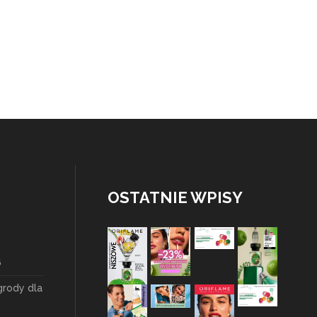
OSTATNIE WPISY
6
grody dla