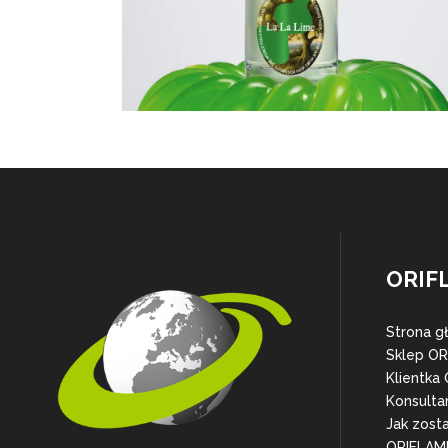
ORIF
Strona g
Sklep O
Klientka
Konsulta
Jak zost
ORIFLAM