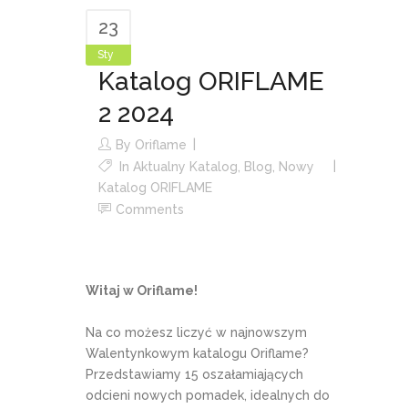
23
Sty
Katalog ORIFLAME
2 2024
By
Oriflame
In
Aktualny Katalog
,
Blog
,
Nowy
Katalog ORIFLAME
Comments
Witaj w Oriflame!
Na co możesz liczyć w najnowszym
Walentynkowym katalogu Oriflame?
Przedstawiamy 15 oszałamiających
odcieni nowych pomadek, idealnych do