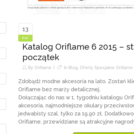
13
Kwi
Katalog Oriflame 6 2015 – s
początek
By
Oriflame
In
Blog
,
Oferty Specjalne Oriflame
Zdobądź modne akcesoria na lato. Zostań kli
Oriflame bez marży detalicznej.
Dołączając do nas w 1. tygodniu katalogu O
akcesoria, najmodniejsze okulary przeciwsło
jedwabisty szal, tylko za 19,90 zł. Dodatkow
Oriflame, przewidziane są atrakcyjne nagro