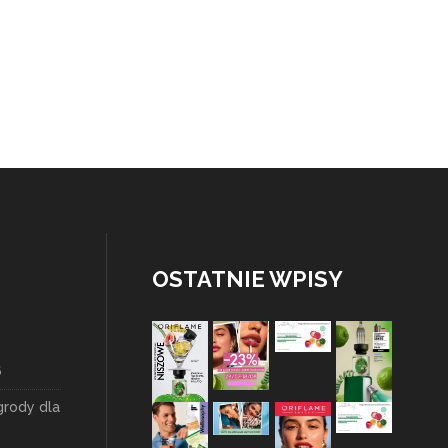
OSTATNIE WPISY
6
grody dla