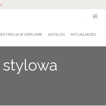
J
JESTRACJA W ORIFLAME
KATALOG
AKTUALNOŚCI
 stylowa