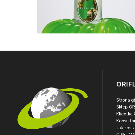
ORIF
Strona g
Sklep O
Klientka
Konsulta
Jak zost
ORIFLAM