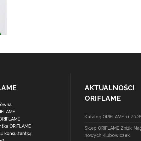
LAME
AKTUALNOŚCI
ORIFLAME
łówna
RIFLAME
Katalog ORIFLAME 11 202
 ORIFLAME
ntka ORIFLAME
Sklep ORIFLAME Zniżki Na
ać konsultantką
nowych Klubowiczek
E?