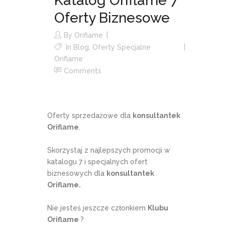
Katalog Oriflame 7
Oferty Biznesowe
By
Oriflame
In
Blog
,
Oferty Specjalne
Oriflame
Comments
Oferty sprzedażowe dla
konsultantek
Oriflame
.
Skorzystaj z najlepszych promocji w
katalogu 7 i specjalnych ofert
biznesowych dla
konsultantek
Oriflame.
Nie jesteś jeszcze członkiem
Klubu
Oriflame
?