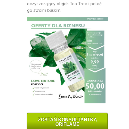
oczyszczający olejek Tea Tree i poleć
go swoim bliskim.
ZOSTAŃ KONSULTANTKĄ
ORIFLAME