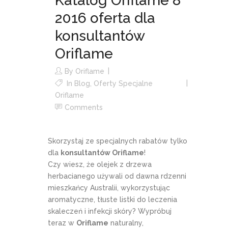
Katalog Oriflame 8
2016 oferta dla
konsultantów
Oriflame
By
Oriflame
In
Blog
,
Oferty Specjalne
Oriflame
Comments
Skorzystaj ze specjalnych rabatów tylko
dla
konsultantów Oriflame
!
Czy wiesz, że olejek z drzewa
herbacianego używali od dawna rdzenni
mieszkańcy Australii, wykorzystując
aromatyczne, tłuste listki do leczenia
skaleczeń i infekcji skóry? Wypróbuj
teraz w
Oriflame
naturalny,