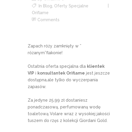
In
Blog
,
Oferty Specjalne
Oriflame
Comments
Zapach róży zamknięty w ”
różanym”flakonie!
Ostatnia oferta specjalna dla
klientek
VIP
i
konsultantek Oriflame
jest jeszcze
dostępna,ale tylko do wyczerpania
zapasów.
Za jedyne 25,99 zł dostaniesz
ponadczasową, perfumowaną wodę
toaletową Volare wraz z wysokiej jakości
tuszem do rzęs z kolekcji Giordani Gold.