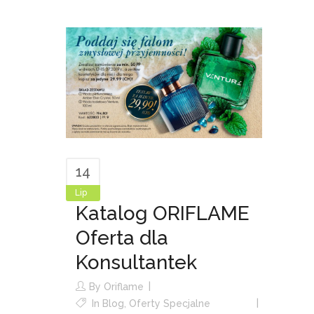
14
Lip
Katalog ORIFLAME
Oferta dla
Konsultantek
By
Oriflame
In
Blog
,
Oferty Specjalne