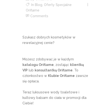
In
Blog
,
Oferty Specjalne
Oriflame
Comments
Szukasz dobrych kosmetyków w
rewelacyjnej cenie?
Możesz zdobywać je w każdym
katalogu Oriflame
, zostając
klientką
VIP
lub
konsultantką Oriflame
. To
członkostwo w
Klubie Oriflame
zawsze
się opłaca.
Teraz luksusowe wody toaletowe i
kultowy balsam do ciała w promocji dla
Ciebie!