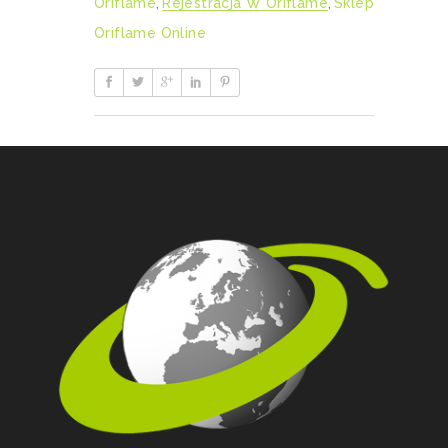
Oriflame
,
Rejestracja W Oriflame
,
Sklep
Oriflame Online