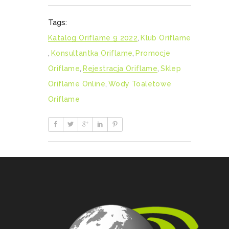
Tags:
Katalog Oriflame 9 2022
,
Klub Oriflame
,
Konsultantka Oriflame
,
Promocje
Oriflame
,
Rejestracja Oriflame
,
Sklep
Oriflame Online
,
Wody Toaletowe
Oriflame