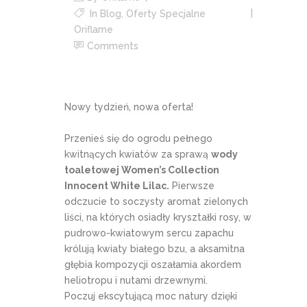
In
Blog
,
Oferty Specjalne
Oriflame
Comments
Nowy tydzień, nowa oferta!
Przenieś się do ogrodu pełnego
kwitnących kwiatów za sprawą
wody
toaletowej Women’s Collection
Innocent White Lilac.
Pierwsze
odczucie to soczysty aromat zielonych
liści, na których osiadły kryształki rosy, w
pudrowo-kwiatowym sercu zapachu
królują kwiaty białego bzu, a aksamitna
głębia kompozycji oszałamia akordem
heliotropu i nutami drzewnymi.
Poczuj ekscytującą moc natury dzięki