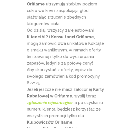
Oriflame
utrzymują stabilny poziom
cukru we krwi i zaspokajają głód,
ułatwiając zrzucanie zbędnych
kilogramów ciała.
Od dzisiaj, wszyscy zarejestrowani
Klienci VIP
i
Konsultanci Oriflame
,
mogą zamówić dwa unikatowe Koktajle
o smaku waniliowym, w ramach oferty
limitowanej i tylko do wyczerpania
zapasów, jedynie za połowę ceny!
Aby skorzystać z oferty, wpisz do
swojego zamówienia kod promocyjny
622125.
Jeżeli jeszcze nie masz założonej
Karty
Rabatowej w Oriflame
, wyślij teraz
zgłoszenie rejestracyjne
, a po uzyskaniu
numeru klienta, będziesz korzystać ze
wszystkich promocji tylko dla
Klubowiczów Oriflame
.