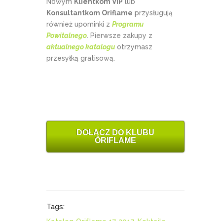
Nowym
Klientkom VIP
lub
Konsultantkom Oriflame
przysługują
również upominki z
Programu
Powitalnego
. Pierwsze zakupy z
aktualnego katalogu
otrzymasz
przesyłką gratisową.
DOŁĄCZ DO KLUBU
ORIFLAME
Tags: