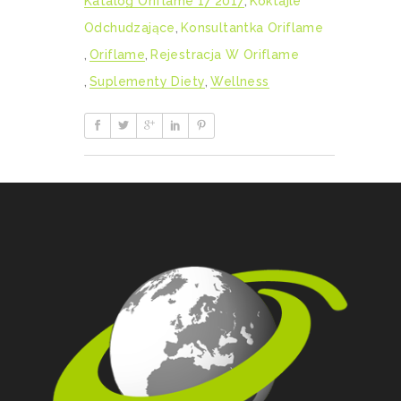
Katalog Oriflame 17 2017
,
Koktajle
Odchudzające
,
Konsultantka Oriflame
,
Oriflame
,
Rejestracja W Oriflame
,
Suplementy Diety
,
Wellness