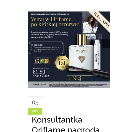
05
Wrz
Konsultantka
Oriflame nagroda