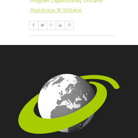
,
Program Lojalnościowy Oriflame
,
Rejestracja W Oriflame