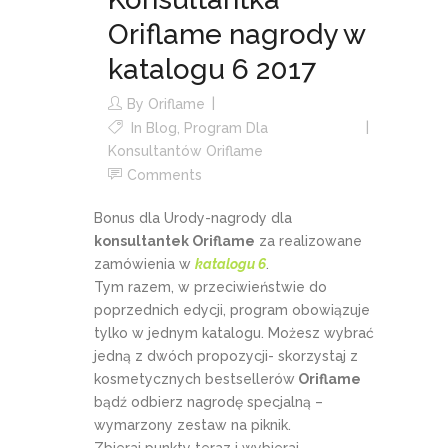
Oriflame nagrody w
katalogu 6 2017
By
Oriflame
In
Blog
,
Program Dla
Konsultantów Oriflame
Comments
Bonus dla Urody-nagrody dla
konsultantek Oriflame
za realizowane
zamówienia w
katalogu 6
.
Tym razem, w przeciwieństwie do
poprzednich edycji, program obowiązuje
tylko w jednym katalogu. Możesz wybrać
jedną z dwóch propozycji- skorzystaj z
kosmetycznych bestsellerów
Oriflame
bądź odbierz nagrodę specjalną –
wymarzony zestaw na piknik.
Zbieraj punkty teraz i wybieraj