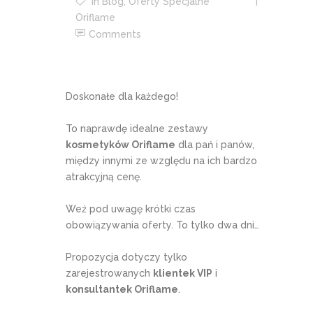
In
Blog
,
Oferty Specjalne
Oriflame
Comments
Doskonałe dla każdego!
To naprawdę idealne zestawy
kosmetyków Oriflame
dla pań i panów,
między innymi ze względu na ich bardzo
atrakcyjną cenę.
Weź pod uwagę krótki czas
obowiązywania oferty. To tylko dwa dni…
Propozycja dotyczy tylko
zarejestrowanych
klientek VIP
i
konsultantek Oriflame
.