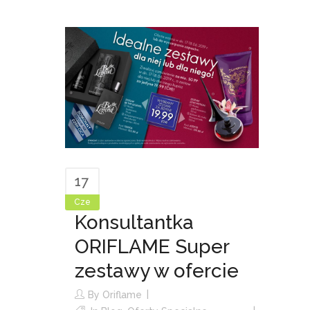
17
Cze
Konsultantka
ORIFLAME Super
zestawy w ofercie
By
Oriflame