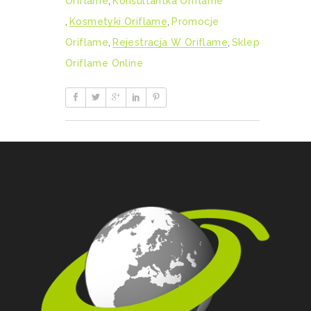
Oriflame
,
Konsultantka Oriflame
,
Kosmetyki Oriflame
,
Promocje
Oriflame
,
Rejestracja W Oriflame
,
Sklep
Oriflame Online