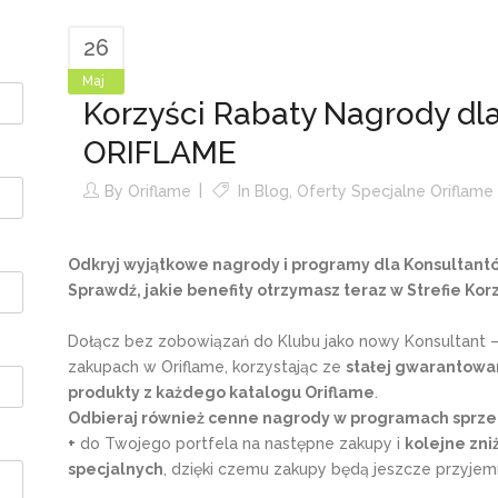
26
Maj
Korzyści Rabaty Nagrody dl
ORIFLAME
By
Oriflame
In
Blog
,
Oferty Specjalne Oriflame
Odkryj wyjątkowe nagrody i programy dla Konsultantó
Sprawdź, jakie benefity otrzymasz teraz w Strefie Kor
Dołącz bez zobowiązań do Klubu jako nowy Konsultant – 
zakupach w Oriflame, korzystając ze
stałej gwarantowan
produkty z każdego katalogu Oriflame
.
Odbieraj również cenne
nagrody w programach sprz
+
do Twojego portfela na następne zakupy i
kolejne zni
specjalnych
, dzięki czemu zakupy będą jeszcze przyjemni