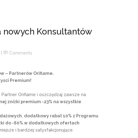
a nowych Konsultantów
Comments
w – Partnerów Oriflame.
zyści Premium!
Partner Oriflame i oszczędzaj zawsze na
ej zniżki premium -23% na wszystkie
edażowych
,
dodatkowy rabat 10% z Programu
żki do -60% w dodatkowych ofertach
ejsze i bardziej satysfakcjonujące.