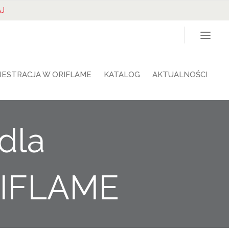
J
JESTRACJA W ORIFLAME
KATALOG
AKTUALNOŚCI
dla
RIFLAME