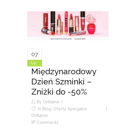
07
Lip
Międzynarodowy
Dzień Szminki –
Zniżki do -50%
By
Oriflame
In
Blog
,
Oferty Specjalne
Oriflame
Comments