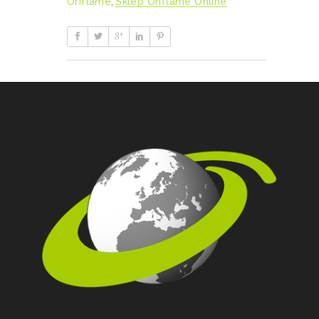
Oriflame
,
Sklep Oriflame Online