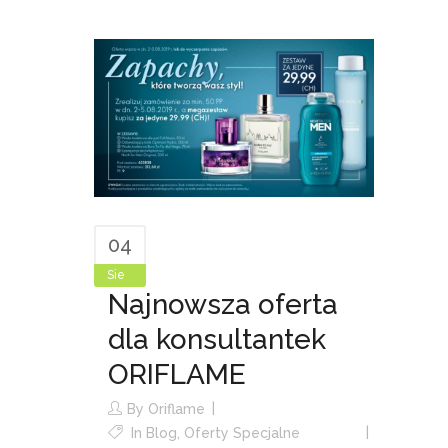
04
Sie
Najnowsza oferta
dla konsultantek
ORIFLAME
By
Oriflame
In
Blog
,
Oferty Specjalne