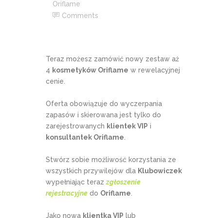
Oriflame
Comments
Teraz możesz zamówić nowy zestaw aż
4
kosmetyków Oriflame
w rewelacyjnej
cenie.
Oferta obowiązuje do wyczerpania
zapasów i skierowana jest tylko do
zarejestrowanych
klientek VIP
i
konsultantek Oriflame
.
Stwórz sobie możliwość korzystania ze
wszystkich przywilejów dla
Klubowiczek
wypełniając teraz
zgłoszenie
rejestracyjne
do
Oriflame
.
Jako nowa
klientka VIP
lub