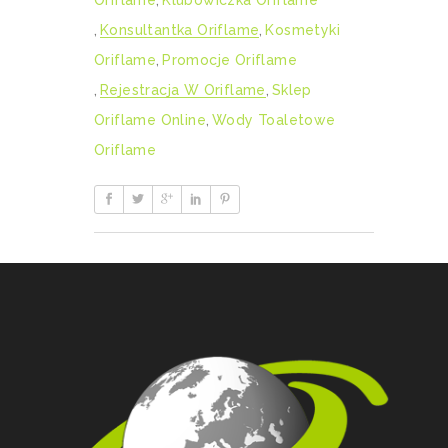
,
Konsultantka Oriflame
,
Kosmetyki
Oriflame
,
Promocje Oriflame
,
Rejestracja W Oriflame
,
Sklep
Oriflame Online
,
Wody Toaletowe
Oriflame