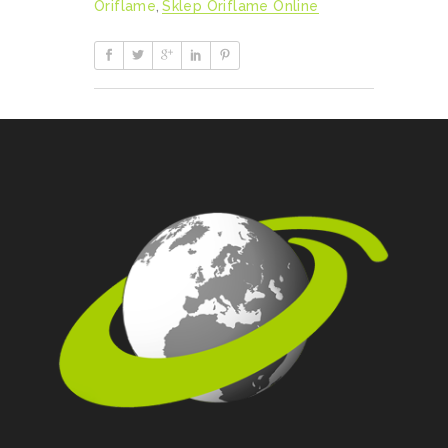
Oriflame
,
Sklep Oriflame Online