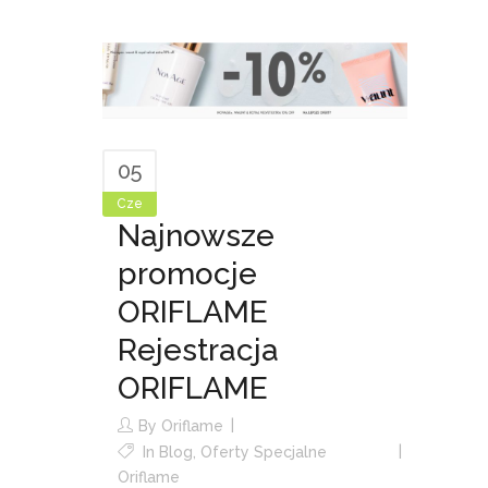
05
Cze
Najnowsze
promocje
ORIFLAME
Rejestracja
ORIFLAME
By
Oriflame
In
Blog
,
Oferty Specjalne
Oriflame