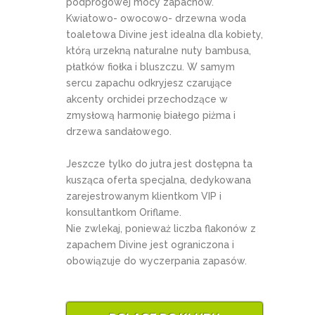
podprogowej mocy zapachów.
Kwiatowo- owocowo- drzewna woda
toaletowa Divine jest idealna dla kobiety,
którą urzekną naturalne nuty bambusa,
płatków fiołka i bluszczu. W samym
sercu zapachu odkryjesz czarujące
akcenty orchidei przechodzące w
zmysłową harmonię białego piżma i
drzewa sandałowego.
Jeszcze tylko do jutra jest dostępna ta
kusząca oferta specjalna, dedykowana
zarejestrowanym klientkom VIP i
konsultantkom Oriflame.
Nie zwlekaj, ponieważ liczba flakonów z
zapachem Divine jest ograniczona i
obowiązuje do wyczerpania zapasów.