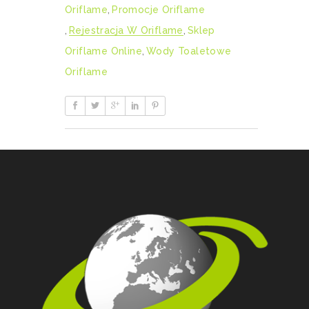
Oriflame
,
Promocje Oriflame
,
Rejestracja W Oriflame
,
Sklep
Oriflame Online
,
Wody Toaletowe
Oriflame