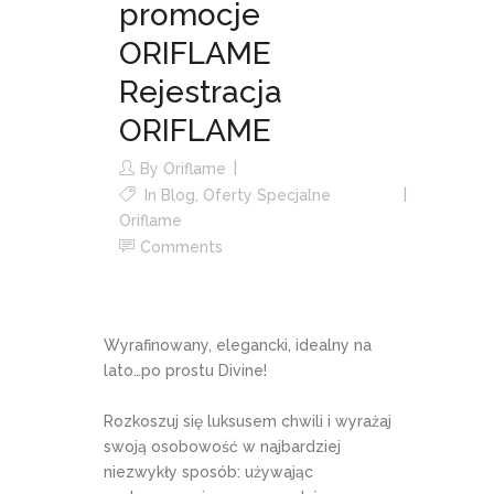
promocje
ORIFLAME
Rejestracja
ORIFLAME
By
Oriflame
In
Blog
,
Oferty Specjalne
Oriflame
Comments
Wyrafinowany, elegancki, idealny na
lato…po prostu Divine!
Rozkoszuj się luksusem chwili i wyrażaj
swoją osobowość w najbardziej
niezwykły sposób: używając