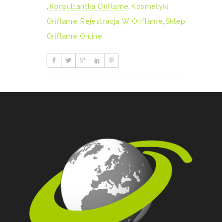
,
Konsultantka Oriflame
,
Kosmetyki
Oriflame
,
Rejestracja W Oriflame
,
Sklep
Oriflame Online