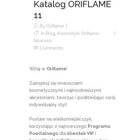
Katalog ORIFLAME
11
By
Oriflame
In
Blog
,
Kosmetyki Oriflame -
Nowości
Comments
Witaj w
Oriflame
!
Zainspiruj się nowościami
kosmetycznymi i najmodniejszymi
akcesoriami, tworząc i podkreślając swój
indywidualny styl!
Postaw na wielkomiejski szyk,
korzystając z najnowszego
Programu
Powitalnego
dla
klientek VIP
i