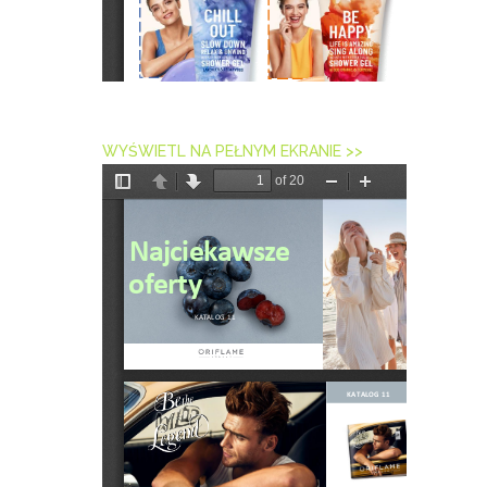
WYŚWIETL NA PEŁNYM EKRANIE >>