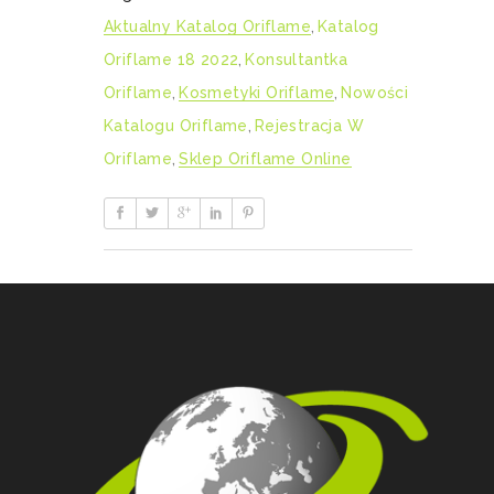
Aktualny Katalog Oriflame
,
Katalog
Oriflame 18 2022
,
Konsultantka
Oriflame
,
Kosmetyki Oriflame
,
Nowości
Katalogu Oriflame
,
Rejestracja W
Oriflame
,
Sklep Oriflame Online