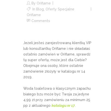
By
Oriflame
In
Blog
,
Oferty Specjalne
Oriflame
Comments
Jeżeli jesteś zarejestrowaną klientką VIP
lub konsultantką Oriflame i nie składałaś
ostatnio zamówień w Oriflame, sprawdź
tę super ofertę, może jest dla Ciebie?
Obejmuje ona osoby, które ostatnie
zamówienie złożyły w katalogu nr 14
2019.
Woda toaletowa o klasycznym zapachu
białego bzu może być Twoja za jedyne
4,99 zł przy zamówieniu za minimum 25
pp z aktualnego
katalogu nr 17
.