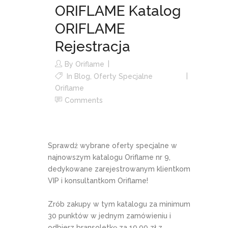
ORIFLAME Katalog
ORIFLAME
Rejestracja
By
Oriflame
In
Blog
,
Oferty Specjalne
Oriflame
Comments
Sprawdź wybrane oferty specjalne w
najnowszym katalogu Oriflame nr 9,
dedykowane zarejestrowanym klientkom
VIP i konsultantkom Oriflame!
Zrób zakupy w tym katalogu za minimum
30 punktów w jednym zamówieniu i
odbierz bransoletkę za 19,99 zł z