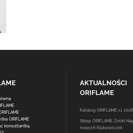
LAME
AKTUALNOŚCI
ORIFLAME
łówna
RIFLAME
Katalog ORIFLAME 11 202
 ORIFLAME
ntka ORIFLAME
Sklep ORIFLAME Zniżki Na
ać konsultantką
nowych Klubowiczek
E?