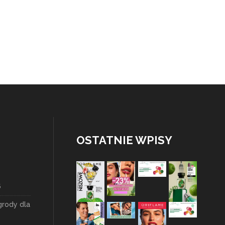
OSTATNIE WPISY
6
grody dla