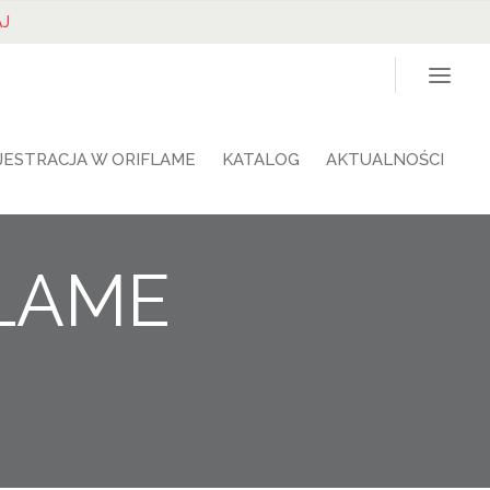
J
JESTRACJA W ORIFLAME
KATALOG
AKTUALNOŚCI
FLAME