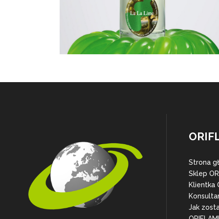
ORIF
Strona g
Sklep O
Klientka
Konsulta
Jak zost
ORIFLAM