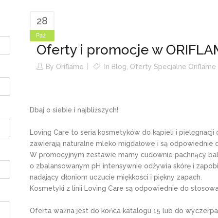
28
Paź
Oferty i promocje w ORIFL
By
Oriflame
In
Blog
,
Oferty Specjalne Oriflame
Dbaj o siebie i najbliższych!
Loving Care to seria kosmetyków do kąpieli i pielęgnacji 
zawierają naturalne mleko migdałowe i są odpowiednie d
W promocyjnym zestawie mamy cudownie pachnący balsam
o zbalansowanym pH intensywnie odżywia skórę i zapobie
nadający dłoniom uczucie miękkości i piękny zapach.
Kosmetyki z linii Loving Care są odpowiednie do stosowa
Oferta ważna jest do końca katalogu 15 lub do wyczerpa