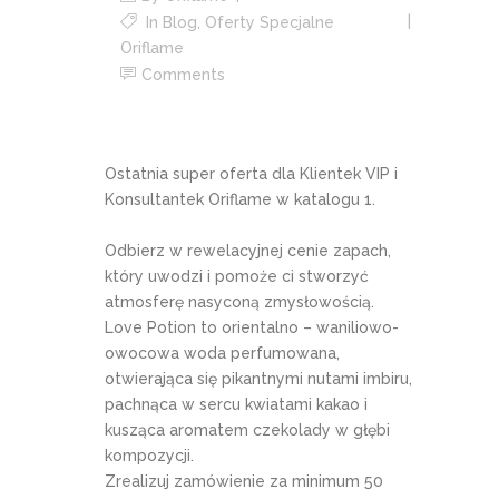
In
Blog
,
Oferty Specjalne
Oriflame
Comments
Ostatnia super oferta dla Klientek VIP i
Konsultantek Oriflame w katalogu 1.
Odbierz w rewelacyjnej cenie zapach,
który uwodzi i pomoże ci stworzyć
atmosferę nasyconą zmysłowością.
Love Potion to orientalno – waniliowo-
owocowa woda perfumowana,
otwierająca się pikantnymi nutami imbiru,
pachnąca w sercu kwiatami kakao i
kusząca aromatem czekolady w głębi
kompozycji.
Zrealizuj zamówienie za minimum 50