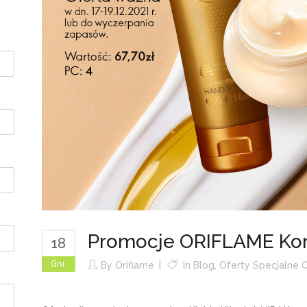
Promocje ORIFLAME Ko
18
Gru
By
Oriflame
In
Blog
,
Oferty Specjalne O