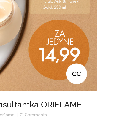
nsultantka ORIFLAME
riflame
Comments