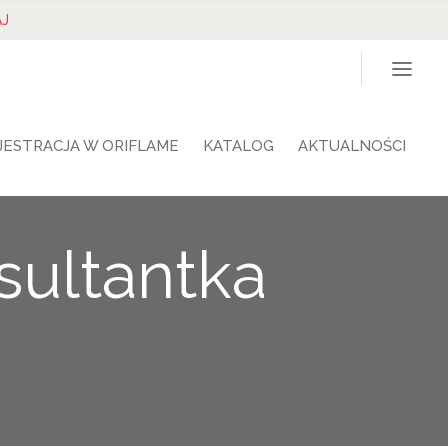
J
JESTRACJA W ORIFLAME
KATALOG
AKTUALNOŚCI
ultantka