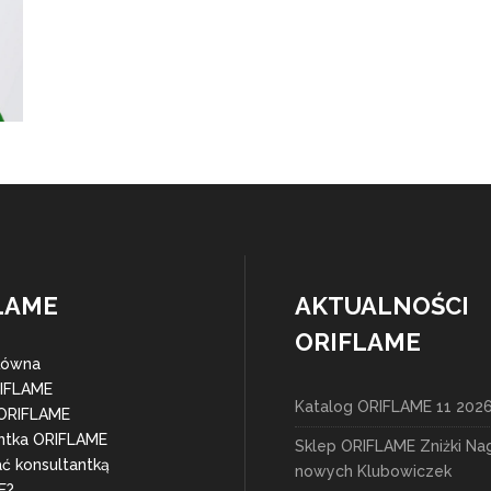
LAME
AKTUALNOŚCI
ORIFLAME
łówna
RIFLAME
Katalog ORIFLAME 11 202
 ORIFLAME
ntka ORIFLAME
Sklep ORIFLAME Zniżki Na
ać konsultantką
nowych Klubowiczek
E?