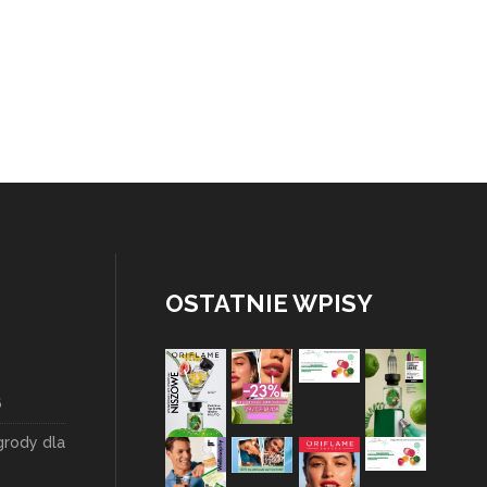
OSTATNIE WPISY
6
grody dla