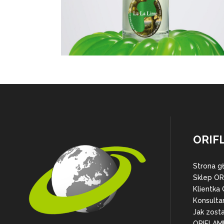
ORIF
Strona g
Sklep O
Klientka
Konsulta
Jak zost
ORIFLAM