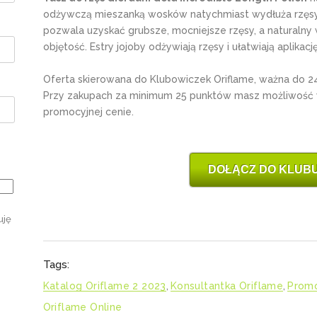
odżywczą mieszanką wosków natychmiast wydłuża rzęsy i
pozwala uzyskać grubsze, mocniejsze rzęsy, a naturalny
objętość. Estry jojoby odżywiają rzęsy i ułatwiają aplikacj
Oferta skierowana do Klubowiczek Oriflame, ważna do 2
Przy zakupach za minimum 25 punktów masz możliwość
promocyjnej cenie.
DOŁĄCZ DO KLUBU
uję
Tags:
Katalog Oriflame 2 2023
,
Konsultantka Oriflame
,
Promo
Oriflame Online