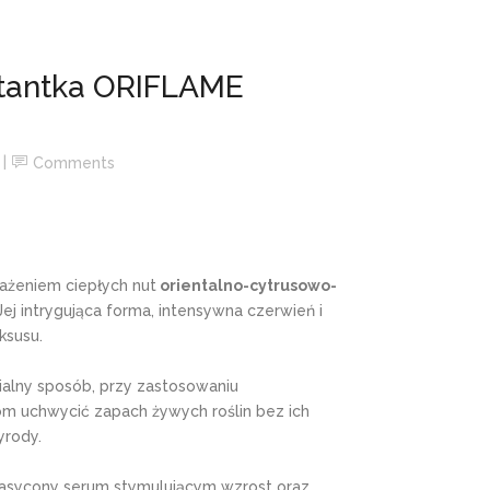
tantka ORIFLAME
Comments
rażeniem ciepłych nut
orientalno-cytrusowo-
ej intrygująca forma, intensywna czerwień i
ksusu.
alny sposób, przy zastosowaniu
m uchwycić zapach żywych roślin bez ich
yrody.
asycony serum stymulującym wzrost oraz