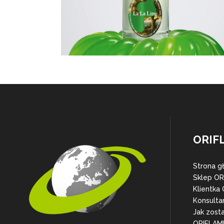
ORIF
Strona g
Sklep O
Klientka
Konsulta
Jak zost
ORIFLAM