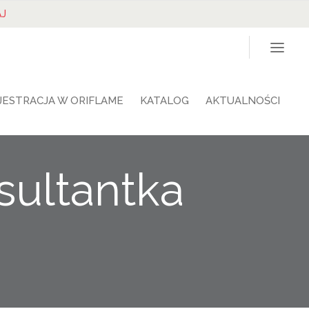
J
JESTRACJA W ORIFLAME
KATALOG
AKTUALNOŚCI
ultantka