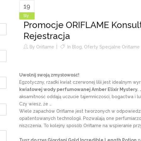
19
Sty
Promocje ORIFLAME Konsul
Rejestracja
By
Oriflame
In
Blog
,
Oferty Specjalne Oriflame
Uwolnij swoją zmysłowość!
Egzotyczny, rzadki kwiat czerwonej lilii jest idealnym wy
kwiatowej wody perfumowanej Amber Elixir Mystery.
J
aksamitność oddają uczucie tajemniczości, bogactwa i lu
Czy wiesz, że …
Wiele zapachów Oriflame jest tworzonych w odpowiedzi
opatentowanych technologii. Pozwalają one perfumiarzo
niszczenia. To kolejny sposób Oriflame na wspieranie prz
Tusz do rzęs Giordani Gold Incredible Length Potion
n