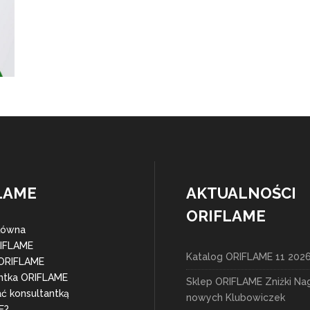
LAME
AKTUALNOŚCI
ORIFLAME
łówna
RIFLAME
Katalog ORIFLAME 11 202
 ORIFLAME
ntka ORIFLAME
Sklep ORIFLAME Zniżki Na
ać konsultantką
nowych Klubowiczek
E?