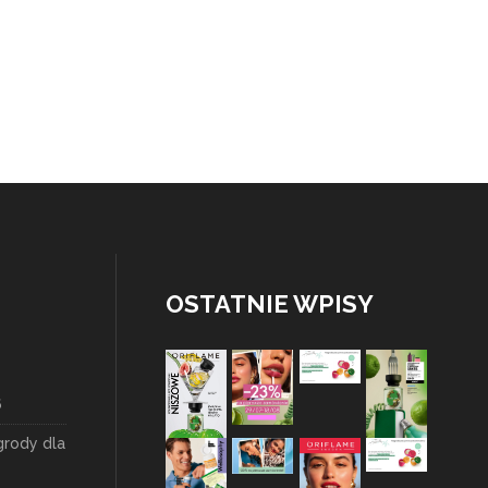
OSTATNIE WPISY
6
grody dla