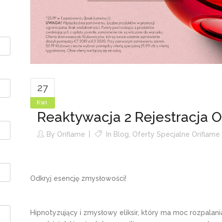
27
Kwi
Reaktywacja 2 Rejestracja 
By
Oriflame
In
Blog
,
Oferty Specjalne Oriflame
Odkryj esencję zmysłowości!
Hipnotyzujący i zmysłowy eliksir, który ma moc rozpalan