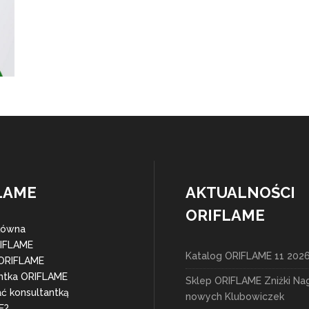
LAME
AKTUALNOŚCI
ORIFLAME
łówna
RIFLAME
Katalog ORIFLAME 11 202
 ORIFLAME
ntka ORIFLAME
Sklep ORIFLAME Zniżki Na
ać konsultantką
nowych Klubowiczek
E?