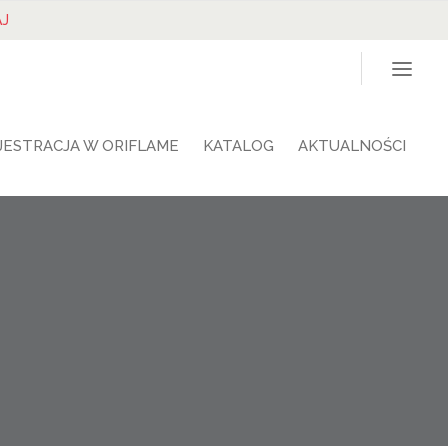
J
JESTRACJA W ORIFLAME
KATALOG
AKTUALNOŚCI
a