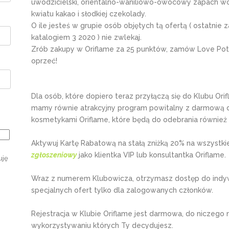
uwodzicielski, orientalno-waniliowo-owocowy zapach wo
kwiatu kakao i słodkiej czekolady.
O ile jesteś w grupie osób objętych tą ofertą ( ostatni
katalogiem 3 2020 ) nie zwlekaj.
Zrób zakupy w Oriflame za 25 punktów, zamów Love Potion
oprzeć!
Dla osób, które dopiero teraz przyłączą się do Klubu Orifl
mamy równie atrakcyjny program powitalny z darmową d
kosmetykami Oriflame, które będą do odebrania również z
Aktywuj Kartę Rabatową na stałą zniżką 20% na wszystkie
zgłoszeniowy
jako klientka VIP lub konsultantka Oriflame.
uję
Wraz z numerem Klubowicza, otrzymasz dostęp do indy
specjalnych ofert tylko dla zalogowanych członków.
Rejestracja w Klubie Oriflame jest darmowa, do niczego 
wykorzystywaniu których Ty decydujesz.