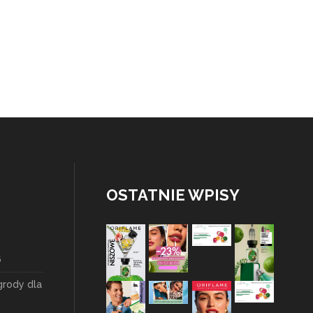
OSTATNIE WPISY
6
grody dla