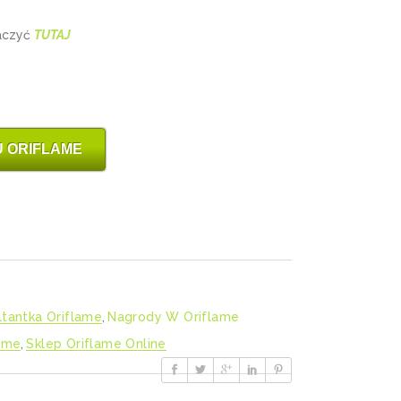
baczyć
TUTAJ
 ORIFLAME
ltantka Oriflame
,
Nagrody W Oriflame
lame
,
Sklep Oriflame Online