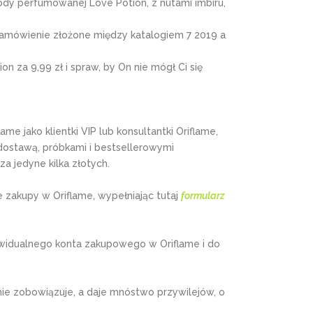
dy perfumowanej Love Potion, z nutami imbiru,
e zamówienie złożone między katalogiem 7 2019 a
 za 9,99 zł i spraw, by On nie mógł Ci się
ame jako klientki VIP lub konsultantki Oriflame,
ostawą, próbkami i bestsellerowymi
a jedyne kilka złotych.
 zakupy w Oriflame, wypełniając tutaj
formularz
widualnego konta zakupowego w Oriflame i do
nie zobowiązuje, a daje mnóstwo przywilejów, o