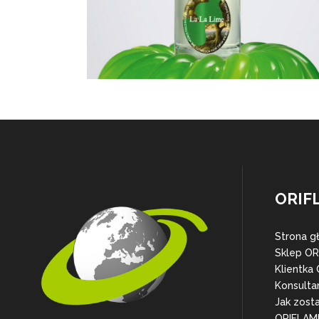
ORIF
Strona g
Sklep O
Klientka
Konsulta
Jak zost
ORIFLAM