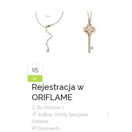
05
Lip
Rejestracja w
ORIFLAME
By
Oriflame
In
Blog
,
Oferty Specjalne
Oriflame
Comments