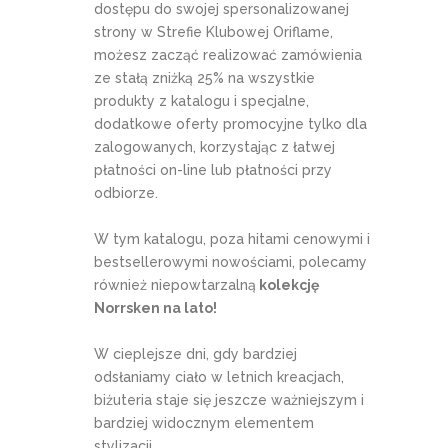
dostępu do swojej spersonalizowanej
strony w Strefie Klubowej Oriflame,
możesz zacząć realizować zamówienia
ze stałą zniżką 25% na wszystkie
produkty z katalogu i specjalne,
dodatkowe oferty promocyjne tylko dla
zalogowanych, korzystając z łatwej
płatności on-line lub płatności przy
odbiorze.
W tym katalogu, poza hitami cenowymi i
bestsellerowymi nowościami, polecamy
również niepowtarzalną
kolekcję
Norrsken na lato!
W cieplejsze dni, gdy bardziej
odsłaniamy ciało w letnich kreacjach,
biżuteria staje się jeszcze ważniejszym i
bardziej widocznym elementem
stylizacji.