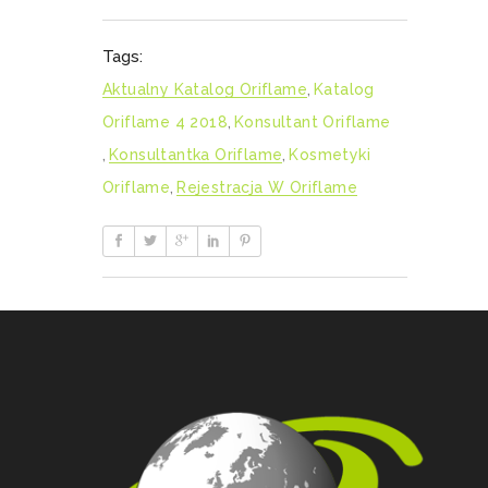
Tags:
Aktualny Katalog Oriflame
,
Katalog
Oriflame 4 2018
,
Konsultant Oriflame
,
Konsultantka Oriflame
,
Kosmetyki
Oriflame
,
Rejestracja W Oriflame