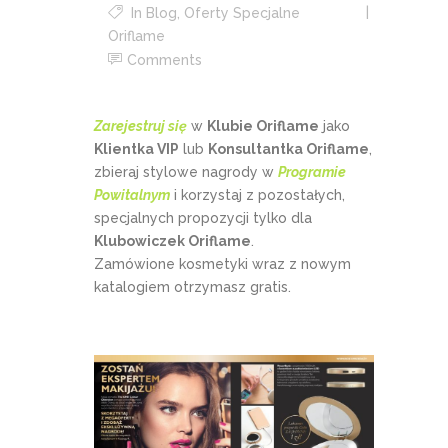
In
Blog
,
Oferty Specjalne
Oriflame
Comments
Zarejestruj się
w
Klubie Oriflame
jako
Klientka VIP
lub
Konsultantka Oriflame
,
zbieraj stylowe nagrody w
Programie
Powitalnym
i korzystaj z pozostałych,
specjalnych propozycji tylko dla
Klubowiczek Oriflame
.
Zamówione kosmetyki wraz z nowym
katalogiem otrzymasz gratis.