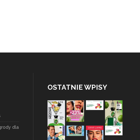
OSTATNIE WPISY
6
grody dla