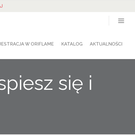
J
JESTRACJA W ORIFLAME
KATALOG
AKTUALNOŚCI
piesz się i