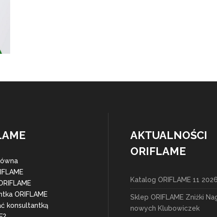
LAME
AKTUALNOŚCI
ORIFLAME
łówna
RIFLAME
Katalog ORIFLAME 11 202
 ORIFLAME
ntka ORIFLAME
Sklep ORIFLAME Zniżki Na
ać konsultantką
nowych Klubowiczek
E?