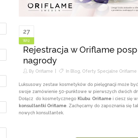
27
Wrz
Rejestracja w Oriflame pospi
nagrody
By
Oriflame
In
Blog
,
Oferty Specjalne Oriflame
Luksusowy zestaw kosmetyków do pielęgnacji może być Tw
swoje zamówienie 50-punktowe w pierwszych dwóch dni
Dołącz do kosmetycznego
Klubu Oriflame
i ciesz się 
konsultantki Oriflame
. Zachęcamy do zapoznania się t
nowych konsultantek.