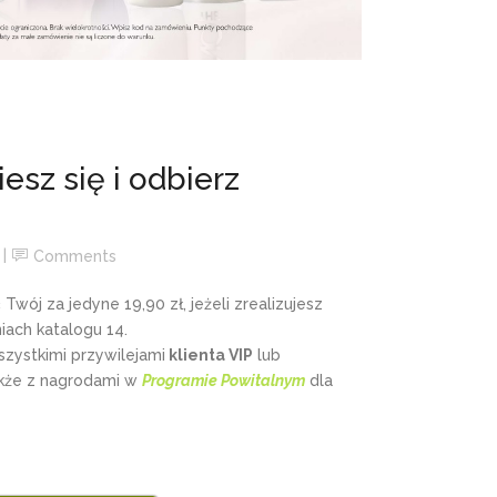
esz się i odbierz
Comments
ój za jedyne 19,90 zł, jeżeli zrealizujesz
ach katalogu 14.
wszystkimi przywilejami
klienta VIP
lub
akże z nagrodami w
Programie Powitalnym
dla