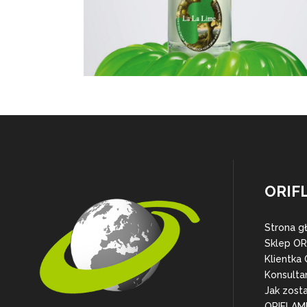
ORIF
Strona g
Sklep O
Klientka
Konsulta
Jak zost
ORIFLAM