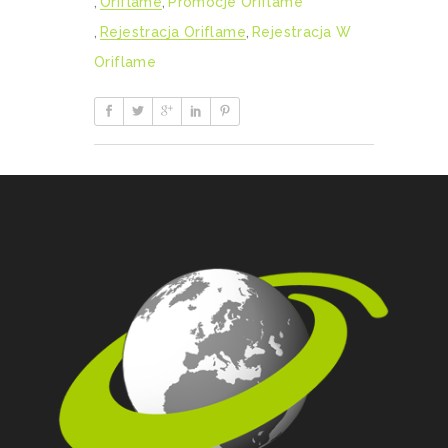
,
Oriflame
,
Promocje Oriflame
,
Rejestracja Oriflame
,
Rejestracja W
Oriflame