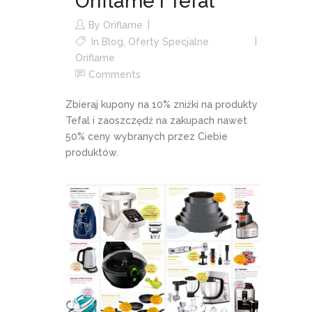
Oriflame i Tefal
By
Oriflame
In
Blog
,
Oferty Specjalne
Oriflame
Comments
Zbieraj kupony na 10% zniżki na produkty
Tefal i zaoszczędź na zakupach nawet
50% ceny wybranych przez Ciebie
produktów.