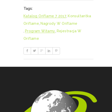
Tags:
Katalog Oriflame 7 2017
,
Konsultantka
Oriflame
,
Nagrody W Oriflame
,
Program Witamy
,
Rejestracja W
Oriflame