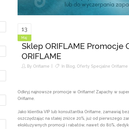
13
Maj
Sklep ORIFLAME Promocje O
ORIFLAME
By
Oriflame
In
Blog
,
Oferty Specjalne Oriflame
Odkryj najnowsze promocje w Oriflame! Zapachy w super
Oriflame.
Jako klientka VIP lub konsultantka Oriflame, zamawiaj bez
oszczędzając na stałej zniżce 20%, już od pierwszego 
ekskluzywnych promocji i rabatów, nawet do 80%, dedy