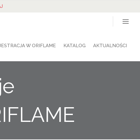
J
JESTRACJA W ORIFLAME
KATALOG
AKTUALNOŚCI
je
RIFLAME