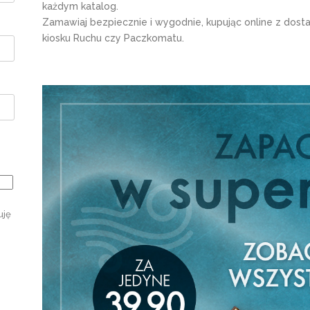
każdym katalog.
Zamawiaj bezpiecznie i wygodnie, kupując online z dos
kiosku Ruchu czy Paczkomatu.
uję