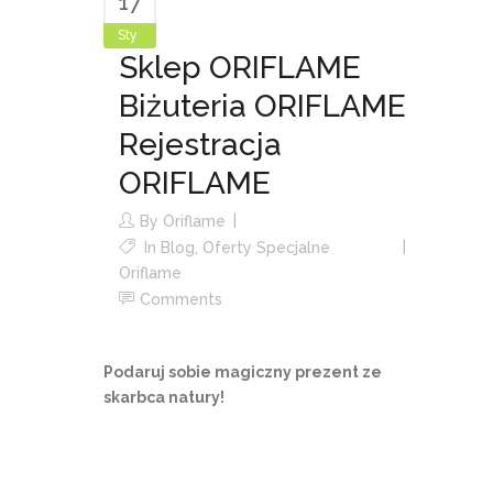
17
Sty
Sklep ORIFLAME
Biżuteria ORIFLAME
Rejestracja
ORIFLAME
By
Oriflame
In
Blog
,
Oferty Specjalne
Oriflame
Comments
Podaruj sobie magiczny prezent ze
skarbca natury!