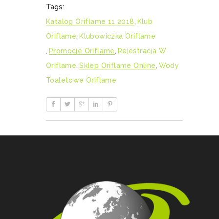
Tags:
Katalog Oriflame 11 2018
,
Klub
Oriflame
,
Klubowiczka Oriflame
,
Promocje Oriflame
,
Rejestracja W
Oriflame
,
Sklep Oriflame Online
,
Wody
Toaletowe Oriflame