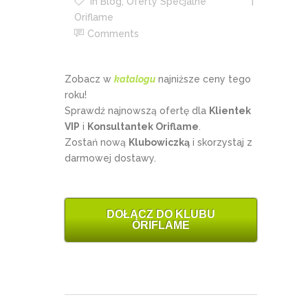
In
Blog
,
Oferty Specjalne
Oriflame
Comments
Zobacz w
katalogu
najniższe ceny tego
roku!
Sprawdź najnowszą ofertę dla
Klientek
VIP
i
Konsultantek Oriflame
.
Zostań nową
Klubowiczką
i skorzystaj z
darmowej dostawy.
DOŁĄCZ DO KLUBU
ORIFLAME